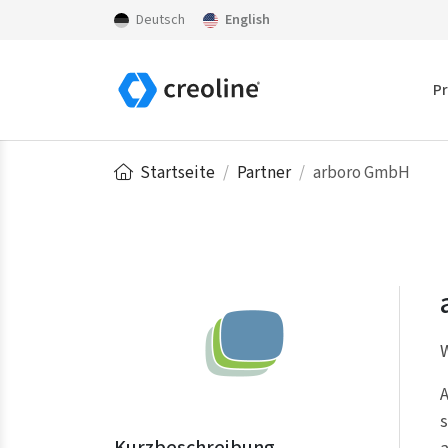
Deutsch
English
P
Startseite
Partner
arboro GmbH
W
A
s