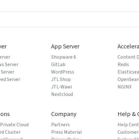
ver
App Server
Acceler
erver
Shopware 6
Content D
s Server
GitLab
Redis
 Server
WordPress
Elasticse
eed Server
JTL Shop
OpenSear
JTL-Wawi
NGINX
Nextcloud
ions
Company
Help & 
 Private Cloud
Partners
Help Cent
d Cluster
Press Material
Customer