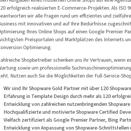
llen Aufgaben eines modernen Online Shops auf eine Agentu
20 erfolgreich realisierten E-Commerce-Projekten. Als ISO 900
eantworten wir alle Fragen rund um effizientes und zielfü
usiness mit innovativen und auf Ihre Bedürfnisse zugeschni
ptimierung Ihres Online Shops auf einen Google Premier Par
ichtigsten Preisportalen und Marktplätzen des Internets und
Conversion Optimierung.
ahlreiche Shopbetreiber schenken uns ihr Vertrauen, wenn e
artung sowie um professionelle Suchmaschinenoptimierung 
eht. Nutzen auch Sie die Möglichkeiten der Full-Service-Sh
Wir sind Ihr Shopware Gold Partner mit über 120 Shopwa
Erfahrung in Template Design durch mehr als 120 erfolgr
Entwicklung von zahlreichen nutzenbringenden Shopware 
Hochqualifizierte und motivierte Shopware Certified Deve
Vielfach zertifiziert als Google Premier Partner, Bing Par
Entwicklung von Anpassung von Shopware-Schnittstellen