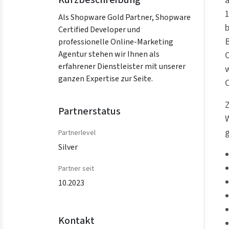
Kurzbeschreibung
a
1
Als Shopware Gold Partner, Shopware
b
Certified Developer und
B
professionelle Online-Marketing
Agentur stehen wir Ihnen als
O
erfahrener Dienstleister mit unserer
w
ganzen Expertise zur Seite.
Z
Partnerstatus
W
g
Partnerlevel
Silver
Partner seit
10.2023
Kontakt