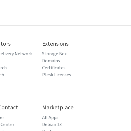
ators
Extensions
elivery Network
Storage Box
Domains
arch
Certificates
ch
Plesk Licenses
Contact
Marketplace
er
All Apps
 Center
Debian 13