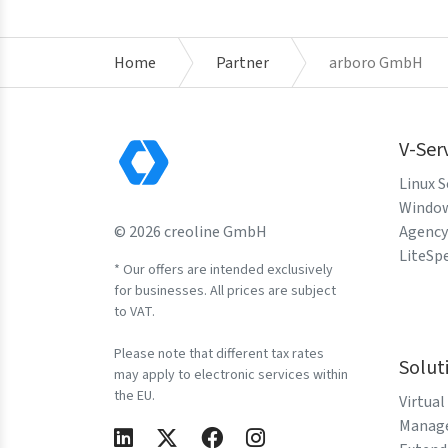
Home
Partner
arboro GmbH
V-Ser
Linux S
Window
© 2026 creoline GmbH
Agency
LiteSp
* Our offers are intended exclusively
for businesses. All prices are subject
to VAT.
Please note that different tax rates
Solut
may apply to electronic services within
the EU.
Virtual
Manage